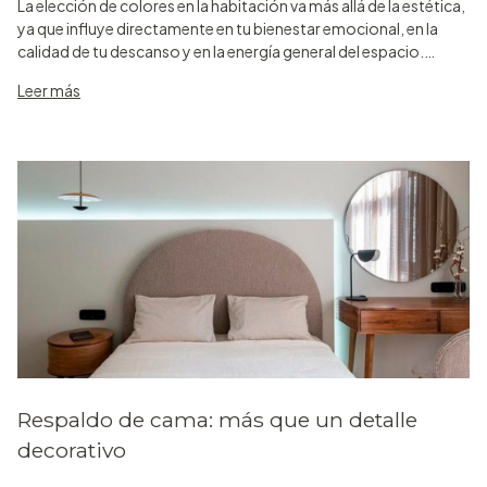
La elección de colores en la habitación va más allá de la estética,
ya que influye directamente en tu bienestar emocional, en la
calidad de tu descanso y en la energía general del espacio.
Seleccionar los tonos adecuados puede transformar tu
Leer más
dormitor
Respaldo de cama: más que un detalle
decorativo