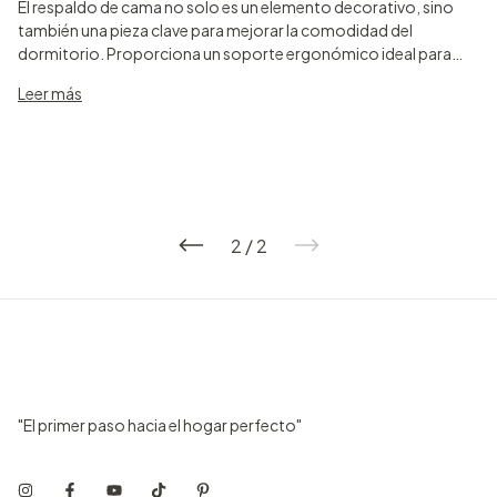
El respaldo de cama no solo es un elemento decorativo, sino
también una pieza clave para mejorar la comodidad del
dormitorio. Proporciona un soporte ergonómico ideal para
leer, trabajar o relajarte en la cama, protegiendo además la
Leer más
pared del desgaste y manchas.
2
/
2
"El primer paso hacia el hogar perfecto"