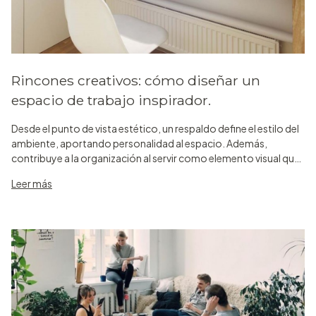
Rincones creativos: cómo diseñar un
espacio de trabajo inspirador.
Desde el punto de vista estético, un respaldo define el estilo del
ambiente, aportando personalidad al espacio. Además,
contribuye a la organización al servir como elemento visual que
estructura el dormitorio, especialmente si se combina con
Leer más
otros mu