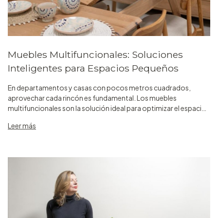
Muebles Multifuncionales: Soluciones
Inteligentes para Espacios Pequeños
En departamentos y casas con pocos metros cuadrados,
aprovechar cada rincón es fundamental. Los muebles
multifuncionales son la solución ideal para optimizar el espacio
sin renunciar al estilo ni a la comodidad. Descubrí cómo elegir
Leer más
estas piezas clav