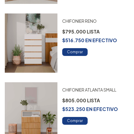
CHIFONIER RENO
$795.000
$516.750
EN
EFECTIVO
Comprar
CHIFONIER ATLANTA SMALL
$805.000
$523.250
EN
EFECTIVO
Comprar