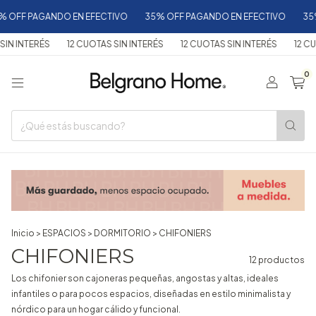
FF PAGANDO EN EFECTIVO
35% OFF PAGANDO EN EFECTIVO
35% O
N INTERÉS
12 CUOTAS SIN INTERÉS
12 CUOTAS SIN INTERÉS
12 CUOT
0
Inicio
>
ESPACIOS
>
DORMITORIO
>
CHIFONIERS
CHIFONIERS
12 productos
Los chifonier son cajoneras pequeñas, angostas y altas, ideales
infantiles o para pocos espacios, diseñadas en estilo minimalista y
nórdico para un hogar cálido y funcional.