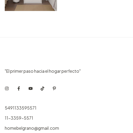
"El primer paso hacia el hogar perfecto"
5491133595571
11-3359-5571
homebelgrano@gmail.com