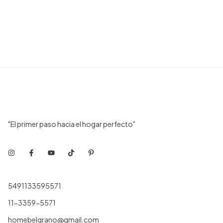
"El primer paso hacia el hogar perfecto"
5491133595571
11-3359-5571
homebelgrano@gmail.com