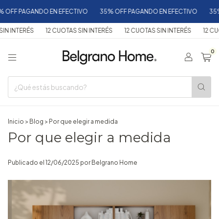
FF PAGANDO EN EFECTIVO
35% OFF PAGANDO EN EFECTIVO
35% O
 INTERÉS
12 CUOTAS SIN INTERÉS
12 CUOTAS SIN INTERÉS
12 CUOTA
0
Inicio
>
Blog
>
Por que elegir a medida
Por que elegir a medida
Publicado el 12/06/2025 por Belgrano Home