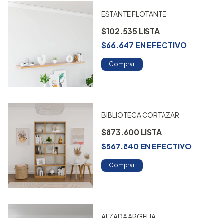
ESTANTE FLOTANTE
$102.535
$66.647
EN
EFECTIVO
Comprar
BIBLIOTECA CORTAZAR
$873.600
$567.840
EN
EFECTIVO
Comprar
ALZADA ARGELIA