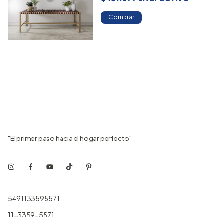
Comprar
"El primer paso hacia el hogar perfecto"
5491133595571
11-3359-5571