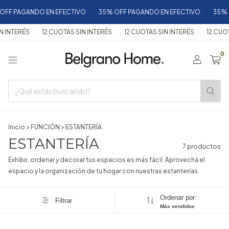
F PAGANDO EN EFECTIVO
35% OFF PAGANDO EN EFECTIVO
35% OF
INTERÉS
12 CUOTAS SIN INTERÉS
12 CUOTAS SIN INTERÉS
12 CUOTA
0
Inicio
>
FUNCIÓN
>
ESTANTERÍA
ESTANTERÍA
7 productos
Exhibir, ordenar y decorar tus espacios es más fácil. Aprovechá el
espacio y la organización de tu hogar con nuestras estanterías.
Ordenar por:
Filtrar
Más vendidos