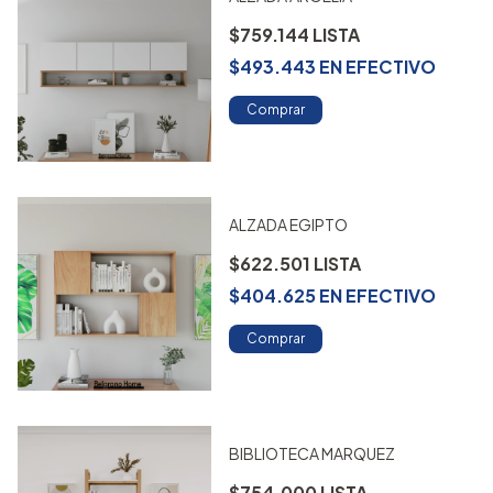
$759.144
$493.443
EN
EFECTIVO
Comprar
ALZADA EGIPTO
$622.501
$404.625
EN
EFECTIVO
Comprar
BIBLIOTECA MARQUEZ
$754.000