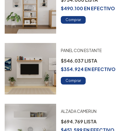
$490.100
EN
EFECTIVO
Comprar
PANEL CON ESTANTE
$546.037
$354.924
EN
EFECTIVO
Comprar
ALZADA CAMERUN
$694.769
$451.599
EN
EFECTIVO