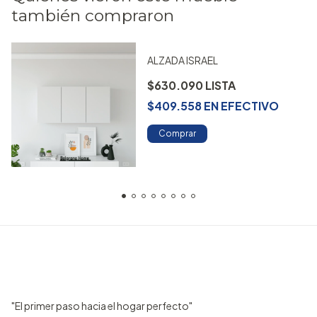
también compraron
ALZADA ISRAEL
$630.090
$409.558
EN
EFECTIVO
Comprar
"El primer paso hacia el hogar perfecto"