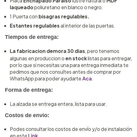
Placa
Enchapado Paraíso
lustre natural o
MDF
laqueado
poliuretano en blanco o negro.
1 Puerta con
bisagras regulables.
Estantes regulables
al interior de las puertas.
Tiempos de entrega:
La fabricacion demora 30 dias
, pero tenemos
algunas en produccion o
en stock
listas para entregar,
por lo que si necesitas una para entrega inmediata te
pedimos que nos consultes antes de comprar por
WhatsApp para poder ayudarte
Aca
.
Forma de entrega:
La alzada se entrega entera, lista para usar.
Costos de envio:
Podes consultar los costos de envío y/o de instalación
en este
Link