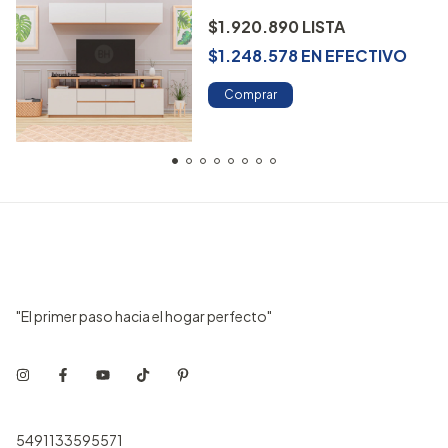
$1.920.890
$1.248.578
EN
EFECTIVO
Comprar
"El primer paso hacia el hogar perfecto"
5491133595571