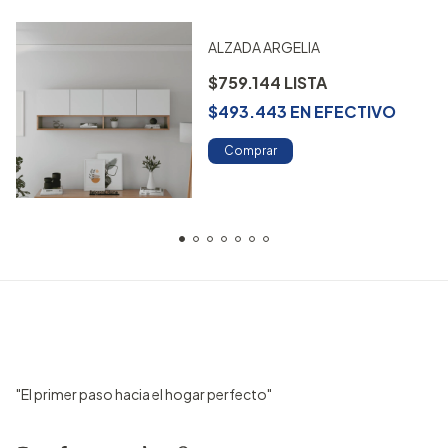
ALZADA ARGELIA
$759.144
$493.443
EN
EFECTIVO
Comprar
"El primer paso hacia el hogar perfecto"