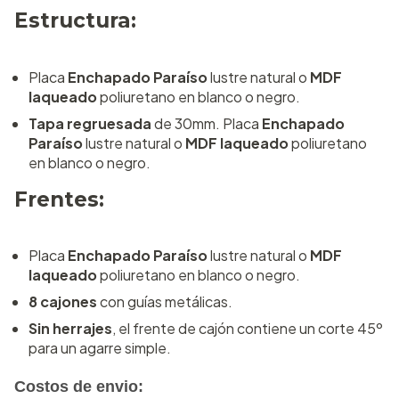
Estructura:
Placa
Enchapado Paraíso
lustre natural o
MDF
laqueado
poliuretano en blanco o negro.
Tapa regruesada
de 30mm. Placa
Enchapado
Paraíso
lustre natural o
MDF laqueado
poliuretano
en blanco o negro.
Frentes:
Placa
Enchapado Paraíso
lustre natural o
MDF
laqueado
poliuretano en blanco o negro.
8 cajones
con guías metálicas.
Sin herrajes
, el frente de cajón contiene un corte 45º
para un agarre simple.
Costos de envio: