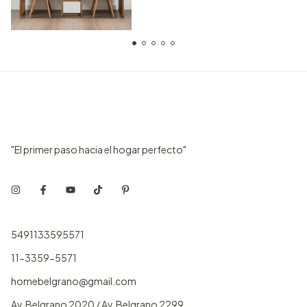
"El primer paso hacia el hogar perfecto"
5491133595571
11-3359-5571
homebelgrano@gmail.com
Av. Belgrano 2020 / Av. Belgrano 2299