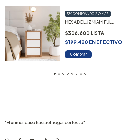
5%
COMPRANDO 2 O MÁS
MESA DE LUZ MIAMI FULL
$306.800
$199.420
EN
EFECTIVO
Comprar
"El primer paso hacia el hogar perfecto"