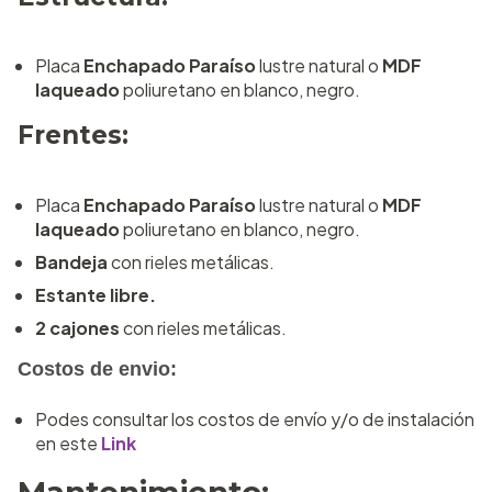
Placa
Enchapado Paraíso
lustre natural o
MDF
laqueado
poliuretano en blanco, negro.
Frentes:
Placa
Enchapado Paraíso
lustre natural o
MDF
laqueado
poliuretano en blanco, negro.
Bandeja
con rieles metálicas.
Estante libre.
2 cajones
con rieles metálicas.
Costos de envio:
Podes consultar los costos de envío y/o de instalación
en este
Link
Mantenimiento: