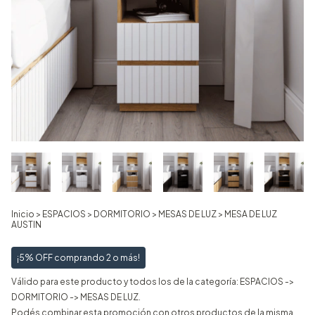
Inicio
>
ESPACIOS
>
DORMITORIO
>
MESAS DE LUZ
>
MESA DE LUZ
AUSTIN
¡5% OFF comprando 2 o más!
Válido para este producto y todos los de la categoría: ESPACIOS ->
DORMITORIO -> MESAS DE LUZ.
Podés combinar esta promoción con otros productos de la misma