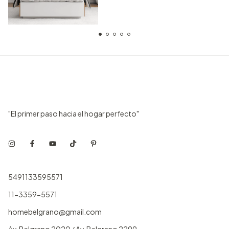
"El primer paso hacia el hogar perfecto"
5491133595571
11-3359-5571
homebelgrano@gmail.com