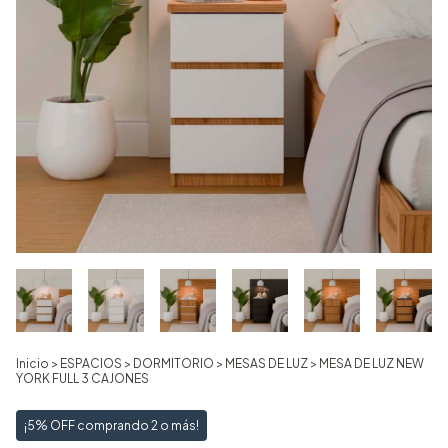
Inicio
>
ESPACIOS
>
DORMITORIO
>
MESAS DE LUZ
>
MESA DE LUZ NEW
YORK FULL 3 CAJONES
¡5% OFF comprando 2 o más!