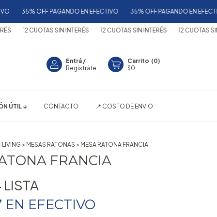
35% OFF PAGANDO EN EFECTIVO
35% OFF PAGANDO EN EFECTIVO
12 CUOTAS SIN INTERÉS
12 CUOTAS SIN INTERÉS
12 CUOTAS SIN INTE
Entrá
/
Carrito
(
0
)
Registráte
$0
N ÚTIL ↓
CONTACTO
📍 COSTO DE ENVIO
>
LIVING
>
MESAS RATONAS
>
MESA RATONA FRANCIA
ATONA FRANCIA
4
7
EN
EFECTIVO