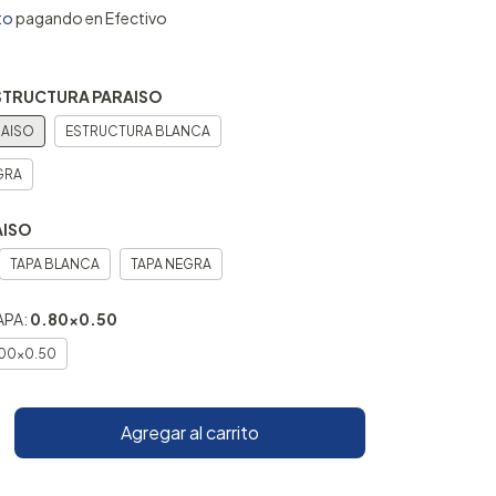
to
pagando en Efectivo
STRUCTURA PARAISO
RAISO
ESTRUCTURA BLANCA
GRA
AISO
TAPA BLANCA
TAPA NEGRA
APA:
0.80x0.50
.00x0.50