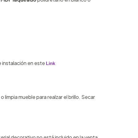
 instalación en este
Link
limpia mueble para realzar el brillo. Secar
erial decorativo no está incluido en la venta