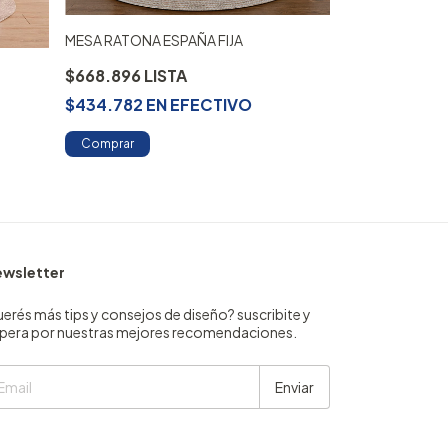
MESA RATONA ESPAÑA FIJA
MESA RATONA 
$668.896
$434.782
EN
EFECTIVO
$704.092
$457.659
E
Comprar
Comprar
wsletter
erés más tips y consejos de diseño? suscribite y
pera por nuestras mejores recomendaciones.