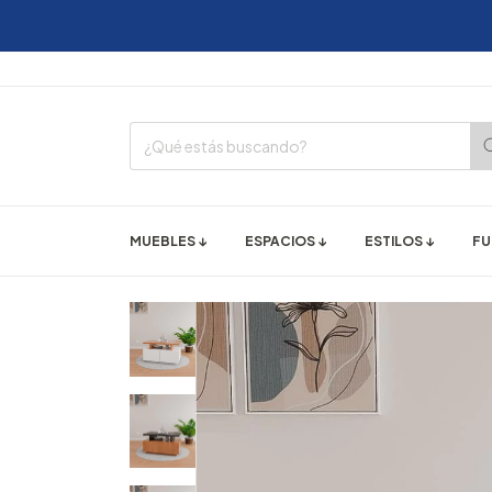
12 C
MUEBLES ↓
ESPACIOS ↓
ESTILOS ↓
FU