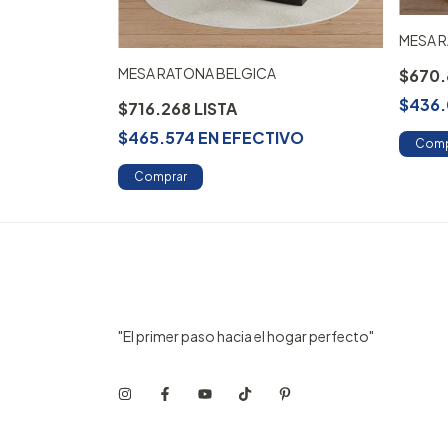
MESA R
MESA RATONA BELGICA
$670
$436
$716.268
IVO
$465.574
EN
EFECTIVO
Comp
Comprar
"El primer paso hacia el hogar perfecto"