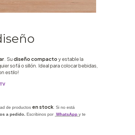
diseño
ar
. Su
diseño compacto
y estable la
ier sofá o sillón. Ideal para colocar bebidas,
n estilo!
 TV
en stock
dad de productos
. Si no está
os a pedido
.
Escribinos por
WhatsApp
y te