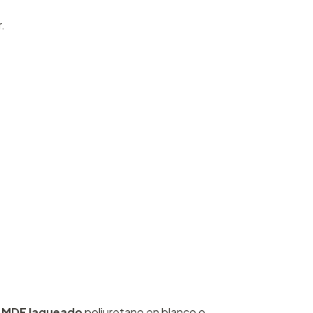
.
o
MDF laqueado
poliuretano en blanco o