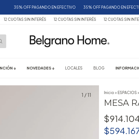
35% OFF PAGANDO EN EFECTIVO
35% OFF PAGANDO EN EFECTIVO
UOTAS SIN INTERÉS
12 CUOTAS SIN INTERÉS
12 CUOTAS SIN INTERÉS
NCIÓN ↓
NOVEDADES ↓
LOCALES
BLOG
INFORMACIÓ
Inicio
>
ESPACIOS
1
/
11
MESA R
$914.10
$594.16