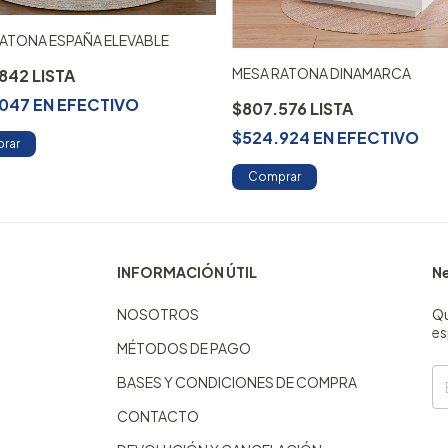
ATONA ESPAÑA ELEVABLE
MESA RATONA DINAMARCA
.842
.047
EN
EFECTIVO
$807.576
$524.924
EN
EFECTIVO
rar
Comprar
INFORMACIÓN ÚTIL
Ne
NOSOTROS
Qu
es
MÉTODOS DE PAGO
BASES Y CONDICIONES DE COMPRA
CONTACTO