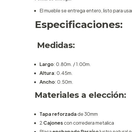
El mueble se entrega entero, listo para usar
Especificaciones:
Medidas:
Largo
: 0.80m. / 1.00m.
Altura
: 0.45m.
Ancho
: 0.50m.
Materiales a elección:
Tapa reforzada
de 30mm
2
Cajones
con corredera metalica
Placa
enchapado Paraíso
lustre natural 