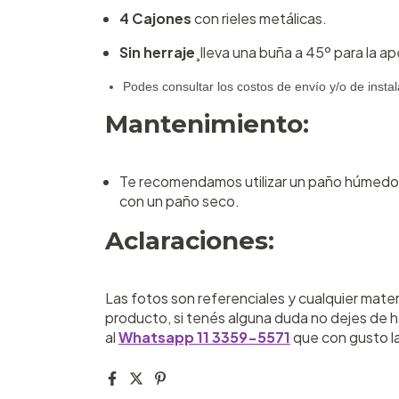
4 Cajones
con rieles metálicas.
Sin herraje
¸lleva una buña a 45º para la ap
Podes consultar los costos de envío y/o de insta
Mantenimiento:
Te recomendamos utilizar un paño húmedo o 
con un paño seco.
Aclaraciones:
Las fotos son referenciales y cualquier materi
producto, si tenés alguna duda no dejes de 
al
Whatsapp 11 3359-5571
que con gusto l