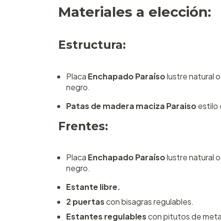
Materiales a elección:
Estructura:
Placa
Enchapado Paraíso
lustre natural 
negro.
Patas de madera maciza
Paraiso
estilo
Frentes:
Placa
Enchapado Paraíso
lustre natural 
negro.
Estante libre.
2 puertas
con bisagras regulables.
Estantes regulables
con pitutos de metal 