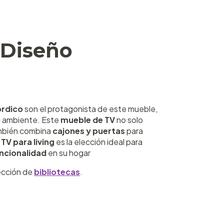
 Diseño
órdico
son el protagonista de este mueble,
tu ambiente. Este
mueble de TV
no solo
ambién combina
cajones y puertas
para
TV para living
es la elección ideal para
uncionalidad
en su hogar
lección de
bibliotecas
.