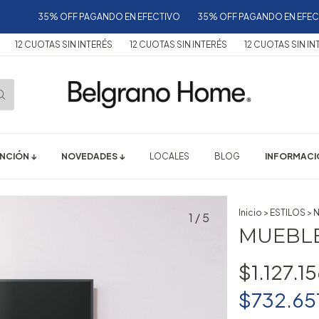
5% OFF PAGANDO EN EFECTIVO
35% OFF PAGANDO EN EFECTIVO
3
TAS SIN INTERÉS
12 CUOTAS SIN INTERÉS
12 CUOTAS SIN INTERÉS
1
NCIÓN ↓
NOVEDADES ↓
LOCALES
BLOG
INFORMACIÓ
Inicio
>
ESTILOS
>
1
/
5
MUEBLE
$1.127.1
$732.65