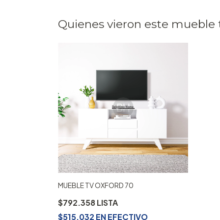
Quienes vieron este mueble
MUEBLE TV OXFORD 70
$792.358
$515.032
EN
EFECTIVO