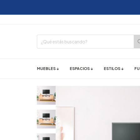
3
12 CUO
MUEBLES ↓
ESPACIOS ↓
ESTILOS ↓
FU