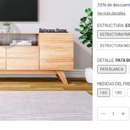
35% de descuen
Ver más detalles
ESTRUCTURA:
E
ESTRUCTURA PA
ESTRUCTURA NE
DETALLE:
PATA 
PATA BLANCA
MEDIDAS DEL FR
1.60
1.80