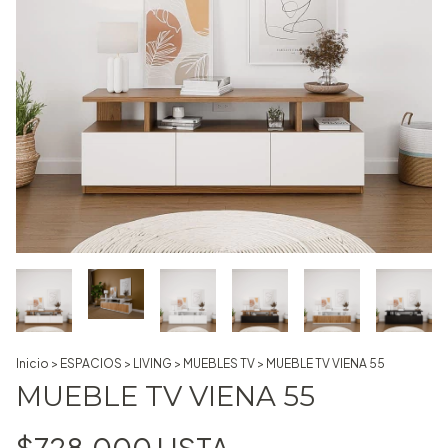
Inicio
>
ESPACIOS
>
LIVING
>
MUEBLES TV
>
MUEBLE TV VIENA 55
MUEBLE TV VIENA 55
$728.000