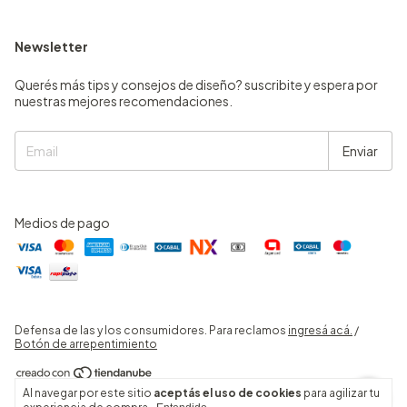
Newsletter
Querés más tips y consejos de diseño? suscribite y espera por
nuestras mejores recomendaciones.
Medios de pago
Defensa de las y los consumidores. Para reclamos
ingresá acá.
/
Botón de arrepentimiento
Al navegar por este sitio
aceptás el uso de cookies
para agilizar tu
Copyright Belgrano Home - 2026. Todos los derechos reservados.