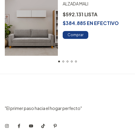
ALZADA MALI
$592.131
$384.885
EN
EFECTIVO
Comprar
"El primer paso hacia el hogar perfecto"