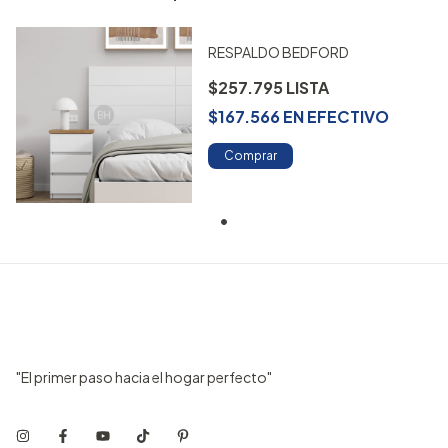
RESPALDO BEDFORD
$257.795
$167.566
EN
EFECTIVO
Comprar
"El primer paso hacia el hogar perfecto"