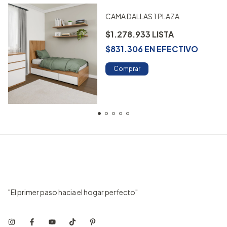
CAMA DALLAS 1 PLAZA
$1.278.933
$831.306
EN
EFECTIVO
Comprar
"El primer paso hacia el hogar perfecto"