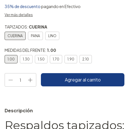
35% de descuento
pagando en Efectivo
Ver más detalles
TAPIZADOS:
CUERINA
CUERINA
PANA
LINO
MEDIDAS DEL FRENTE:
1.00
1.00
1.30
1.50
1.70
1.90
2.10
Descripción
Respaldos tapizados: