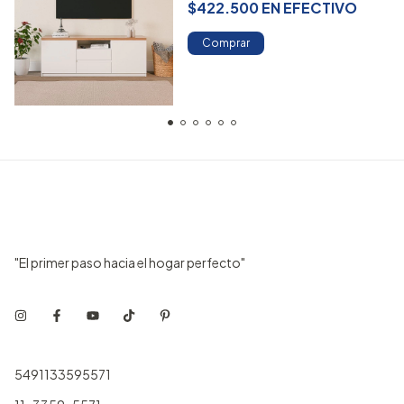
$422.500
EN
EFECTIVO
Comprar
"El primer paso hacia el hogar perfecto"
5491133595571