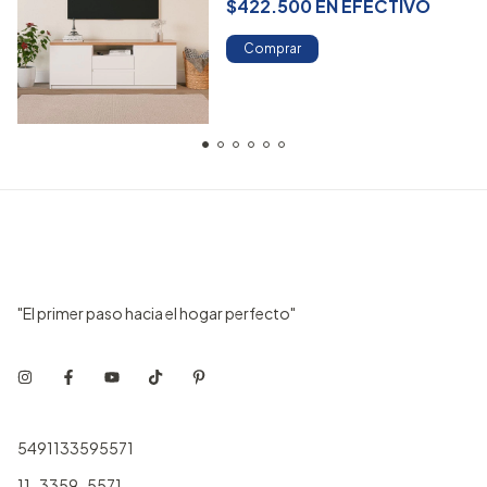
$422.500
EN
EFECTIVO
Comprar
"El primer paso hacia el hogar perfecto"
5491133595571
11-3359-5571