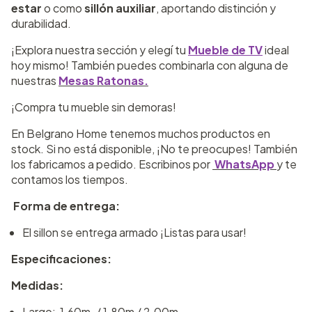
estar
o como
sillón auxiliar
, aportando distinción y
durabilidad.
¡Explora nuestra sección y elegí tu
Mueble de TV
ideal
hoy mismo! También puedes combinarla con alguna de
nuestras
Mesas Ratonas.
¡Compra tu mueble sin demoras!
En Belgrano Home tenemos muchos productos en
stock. Si no está disponible, ¡No te preocupes! También
los fabricamos a pedido. Escribinos por
WhatsApp
y te
contamos los tiempos.
Forma de entrega:
El sillon se entrega armado ¡Listas para usar!
Especificaciones:
Medidas:
Largo: 1.60m. / 1.80m / 2.00m