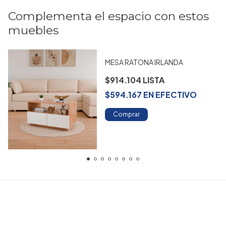
Complementa el espacio con estos
muebles
MESA RATONA IRLANDA
$914.104
$594.167
EN
EFECTIVO
Comprar