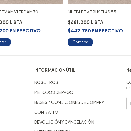
E TV AMSTERDAM 70
MUEBLE TV BRUSELAS 55
.000
$681.200
.200
EN
EFECTIVO
$442.780
EN
EFECTIVO
rar
Comprar
INFORMACIÓN ÚTIL
Ne
NOSOTROS
Qu
es
MÉTODOS DE PAGO
BASES Y CONDICIONES DE COMPRA
CONTACTO
DEVOLUCIÓN Y CANCELACIÓN