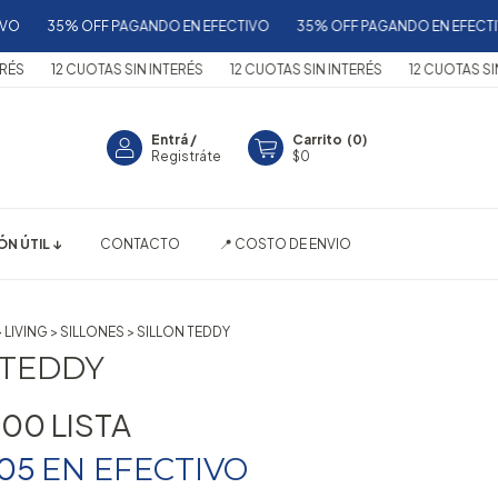
 OFF PAGANDO EN EFECTIVO
35% OFF PAGANDO EN EFECTIVO
35%
UOTAS SIN INTERÉS
12 CUOTAS SIN INTERÉS
12 CUOTAS SIN INTERÉS
Entrá
/
Carrito
(
0
)
Registráte
$0
N ÚTIL ↓
CONTACTO
📍 COSTO DE ENVIO
>
LIVING
>
SILLONES
>
SILLON TEDDY
 TEDDY
700
005
EN
EFECTIVO