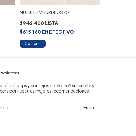
MUEBLE TV BURDEOS 70
MUEBLE TV ES
$946.400
$790.400
$615.160
EN
EFECTIVO
$513.760
EN
Comprar
Comprar
wsletter
erés más tips y consejos de diseño? suscribite y
pera por nuestras mejores recomendaciones.