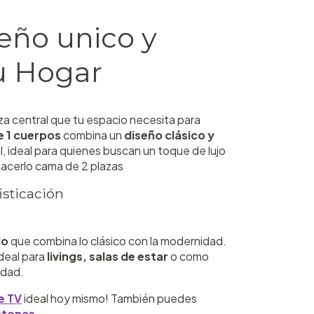
seño unico y
u Hogar
eza central que tu espacio necesita para
e 1 cuerpos
combina un
diseño clásico y
 ideal para quienes buscan un toque de lujo
hacerlo cama de 2 plazas
isticación
do
que combina lo clásico con la modernidad.
ideal para
livings, salas de estar
o como
idad.
e TV
ideal hoy mismo! También puedes
atonas.