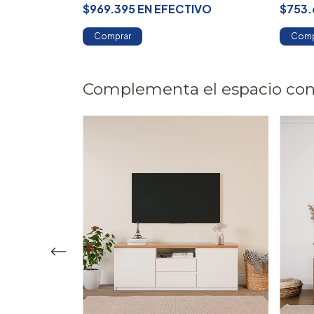
TIVO
$969.395
EN
EFECTIVO
$753.
Comprar
Comp
Complementa el espacio con