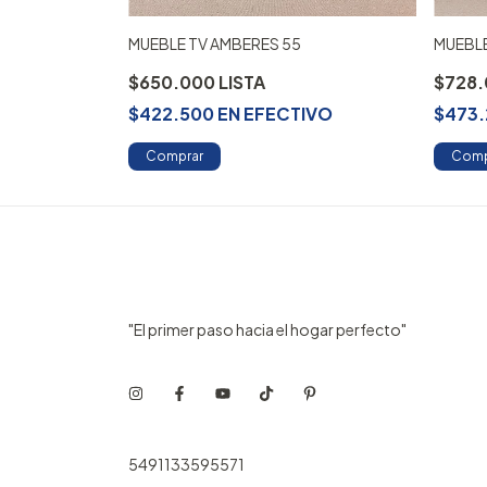
MUEBLE TV AMBERES 55
MUEBL
$650.000
$728
IVO
$422.500
EN
EFECTIVO
$473
Comprar
Comp
"El primer paso hacia el hogar perfecto"
5491133595571