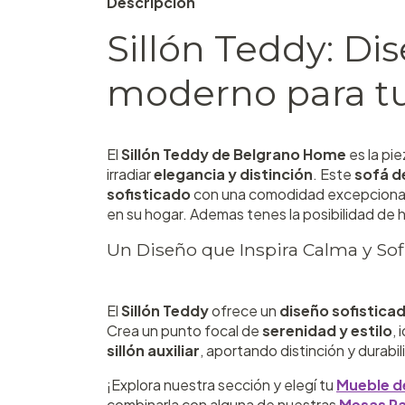
Descripción
Sillón Teddy: Di
moderno para t
El
Sillón Teddy de Belgrano Home
es la pi
irradiar
elegancia y distinción
. Este
sofá d
sofisticado
con una comodidad excepcional,
en su hogar. Ademas tenes la posibilidad de 
Un Diseño que Inspira Calma y Sof
El
Sillón Teddy
ofrece un
diseño sofistica
Crea un punto focal de
serenidad y estilo
, 
sillón auxiliar
, aportando distinción y durabil
¡Explora nuestra sección y elegí tu
Mueble d
combinarla con alguna de nuestras
Mesas R