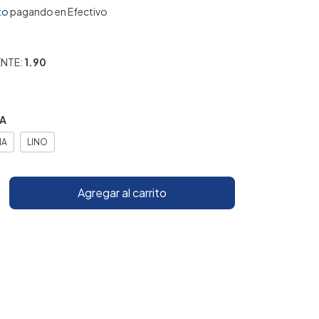
to
pagando en Efectivo
ENTE:
1.90
A
NA
LINO