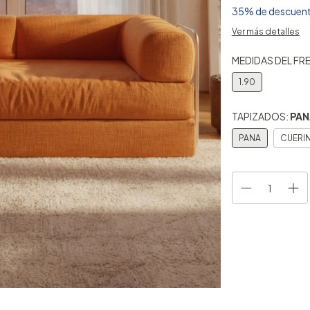
35% de descuen
Ver más detalles
MEDIDAS DEL FR
1.90
TAPIZADOS:
PAN
PANA
CUERI