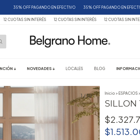
 OFF PAGANDO EN EFECTIVO
35% OFF PAGANDO EN EFECTIVO
35%
 SIN INTERÉS
12 CUOTAS SIN INTERÉS
12 CUOTAS SIN INTERÉS
12 C
NCIÓN ↓
NOVEDADES ↓
LOCALES
BLOG
INFORMACIÓ
Inicio
>
ESPACIOS
1
/
10
SILLON
$2.327.
$1.513.