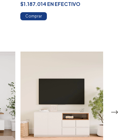
$1.187.014
EN
EFECTIVO
$1.004.879
Comprar
Comprar