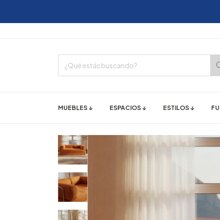
35%
12 CUOTAS
MUEBLES ↓
ESPACIOS ↓
ESTILOS ↓
FU