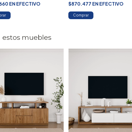
660
EN
EFECTIVO
$870.477
EN
EFECTIVO
rar
Comprar
 estos muebles