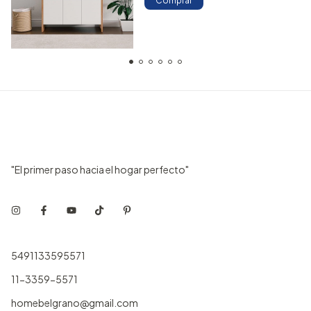
Comprar
"El primer paso hacia el hogar perfecto"
5491133595571
11-3359-5571
homebelgrano@gmail.com