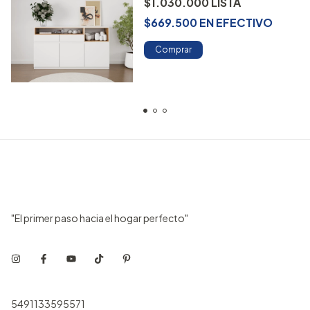
$1.030.000
$669.500
EN
EFECTIVO
Comprar
"El primer paso hacia el hogar perfecto"
5491133595571