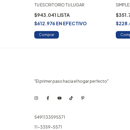
TU ESCRITORIO TU LUGAR
SIMPL
$943.041
$351.
$612.976
EN
EFECTIVO
$228.
Comprar
Comp
"El primer paso hacia el hogar perfecto"
5491133595571
11-3359-5571