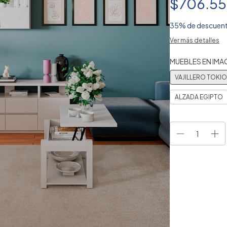
$706.55
35% de descuen
Ver más detalles
MUEBLES EN IMA
VAJILLERO TOKIO
ALZADA EGIPTO