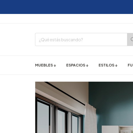
12 C
MUEBLES ↓
ESPACIOS ↓
ESTILOS ↓
FU