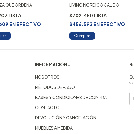
EZA QUE ORDENA
LIVING NORDICO CALIDO
707
$702.450
609
EN
EFECTIVO
$456.592
EN
EFECTIVO
rar
Comprar
INFORMACIÓN ÚTIL
Ne
NOSOTROS
Qu
es
MÉTODOS DE PAGO
BASES Y CONDICIONES DE COMPRA
CONTACTO
DEVOLUCIÓN Y CANCELACIÓN
MUEBLES A MEDIDA