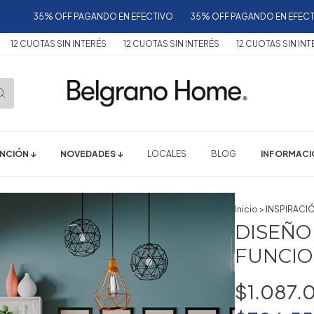
35% OFF PAGANDO EN EFECTIVO
35% OFF PAGANDO EN EFECTIVO
UOTAS SIN INTERÉS
12 CUOTAS SIN INTERÉS
12 CUOTAS SIN INTERÉS
NCIÓN ↓
NOVEDADES ↓
LOCALES
BLOG
INFORMACIÓ
Inicio
>
INSPIRACI
DISEÑO 
FUNCI
$1.087.