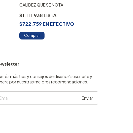
CALIDEZ QUE SE NOTA
TU RINCON DE
$1.111.938
$2.154.695
$722.759
EN
EFECTIVO
$1.400.551
Comprar
Comprar
wsletter
erés más tips y consejos de diseño? suscribite y
pera por nuestras mejores recomendaciones.