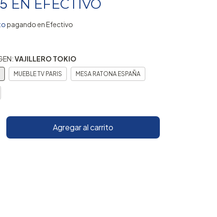
5
EN
EFECTIVO
to
pagando en Efectivo
GEN:
VAJILLERO TOKIO
MUEBLE TV PARIS
MESA RATONA ESPAÑA