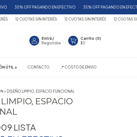
35% OFF PAGANDO EN EFECTIVO
35% OFF PAGANDO EN EFECTIVO
12 CUOTAS SIN INTERÉS
12 CUOTAS SIN INTERÉS
12 CUOTAS SIN INTE
Entrá
/
Carrito
(
0
)
Registráte
$0
N ÚTIL ↓
CONTACTO
📍 COSTO DE ENVIO
ÓN
>
DISEÑO LIMPIO, ESPACIO FUNCIONAL
LIMPIO, ESPACIO
ONAL
009