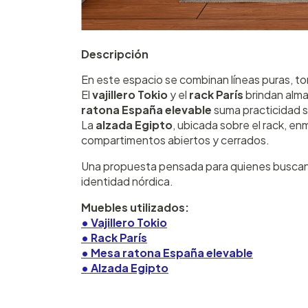
Descripción
En este espacio se combinan líneas puras, to
El
vajillero Tokio
y el
rack París
brindan alma
ratona España elevable
suma practicidad si
La
alzada Egipto
, ubicada sobre el rack, en
compartimentos abiertos y cerrados.
Una propuesta pensada para quienes buscan
identidad nórdica.
Muebles utilizados:
• Vajillero Tokio
• Rack París
• Mesa ratona España elevable
• Alzada Egipto