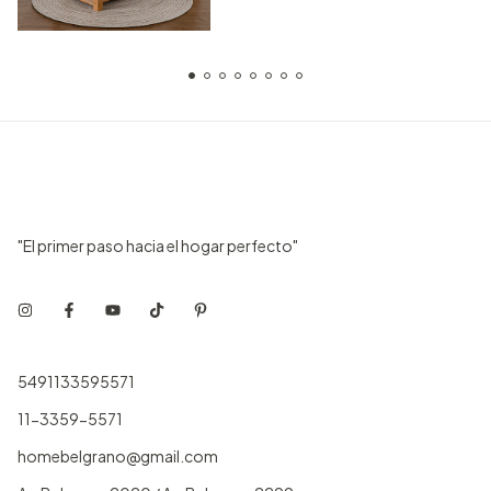
"El primer paso hacia el hogar perfecto"
5491133595571
11-3359-5571
homebelgrano@gmail.com